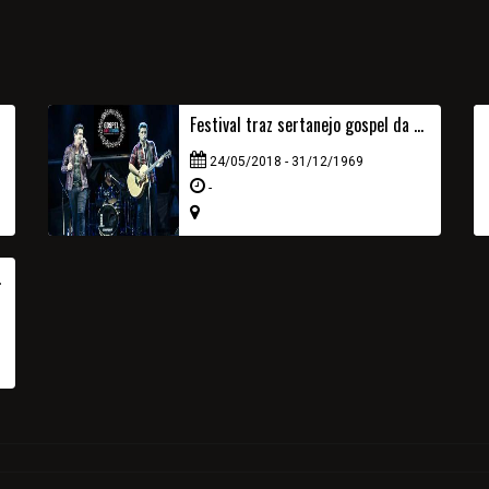
Festival traz sertanejo gospel da dupla André e Felipe
24/05/2018 - 31/12/1969
-
 Festival