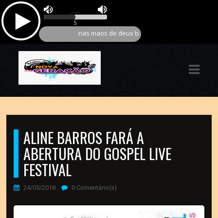
ASTS
IAS
IA
RAMAÇÃO
TOS
ALINE BARROS FARÁ A
E
ABERTURA DO GOSPEL LIVE
FESTIVAL
E
24/05/2018
0 Comentário(s)
ATO