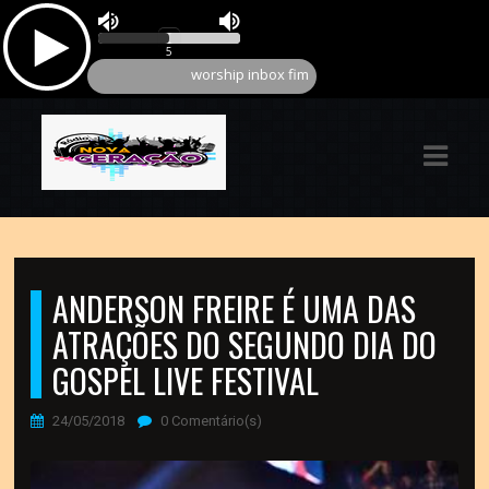
ASTS
IAS
IA
RAMAÇÃO
TOS
ANDERSON FREIRE É UMA DAS
E
ATRAÇÕES DO SEGUNDO DIA DO
GOSPEL LIVE FESTIVAL
E
24/05/2018
0 Comentário(s)
ATO