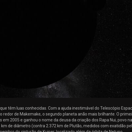
s que têm luas conhecidas. Com a ajuda inestimável do Telescópio Espac
 redor de Makemake, o segundo planeta anão mais brilhante. O primeir
 em 2005 e ganhou o nome da deusa da criação dos Rapa Nui, povo na
00 km de diâmetro (contra 2.372 km de Plutão, medidos com exatidão pe
embro do cinturão de Kuiper, localizado além da órbita de Netuno.