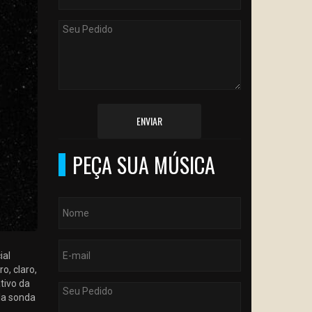
ENVIAR
PEÇA SUA MÚSICA
ial
o, claro,
tivo da
la sonda