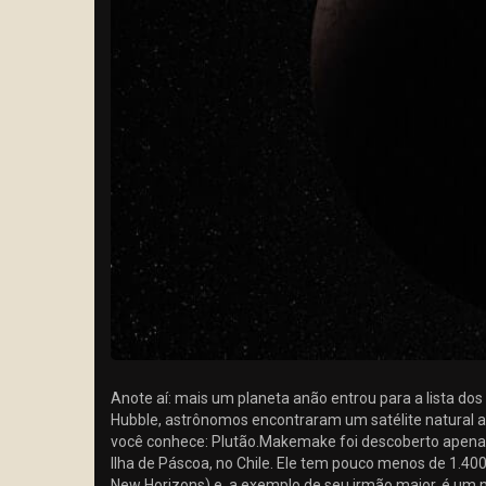
Anote aí: mais um planeta anão entrou para a lista do
Hubble, astrônomos encontraram um satélite natural ao
você conhece: Plutão.Makemake foi descoberto apenas
Ilha de Páscoa, no Chile. Ele tem pouco menos de 1.4
New Horizons) e, a exemplo de seu irmão maior, é um m